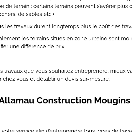
pe de terrain : certains terrains peuvent s’avérer plus
ochers, de sables
etc.)
us les travaux durent longtemps plus le coût
des tra
éralement les terrains situés en zone urbaine
sont moin
ifier une différence de prix.
es travaux que vous souhaitez entreprendre,
mieux va
r
chez vous et d’établir un devis sur-mesure.
 Allamau Construction Mougins 
t
votre service afin d’entreprendre tous types de
trav