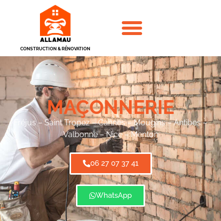
CONSTRUCTION & RÉNOVATION
MAÇONNERIE
Fréjus – Saint Tropez – Cannes – Mougins – Antibes –
Valbonne – Nice – Menton
06 27 07 37 41
WhatsApp