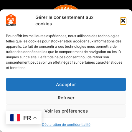
Gérer le consentement aux
cookies
Pour offrir les meilleures expériences, nous utilisons des technologies
telles que les cookies pour stocker et/ou accéder aux informations des
appareils. Le fait de consentir à ces technologies nous permettra de
traiter des données telles que le comportement de navigation ou les ID
uniques sur ce site. Le fait de ne pas consentir ou de retirer son
HORAIRES ET
consentement peut avoir un effet négatif sur certaines caractéristiques
INFORMATIONS
INFORMATIONS
et fonctions.
06 27 07 37 41
Du lundi au vendredi de 9h à 18h
hello@allamau.construction
Mentions Légales - Déclaration de
Accepter
24 Vieux Chemin de la Colle, 06160
confidentialités
Antibes
Copyright 2022 - Agence IBD Monaco
Refuser
Accéder au blog
Voir les préférences
FR
Déclaration de confidentialité